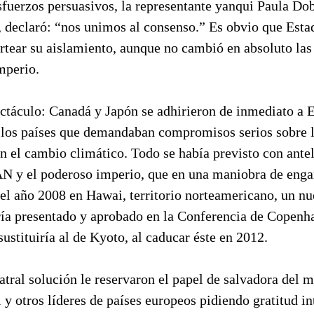
esfuerzos persuasivos, la representante yanqui Paula Dob
, declaró: “nos unimos al consenso.” Es obvio que Est
rtear su aislamiento, aunque no cambió en absoluto la
mperio.
ectáculo: Canadá y Japón se adhirieron de inmediato a 
de los países que demandaban compromisos serios sobre 
n el cambio climático. Todo se había previsto con antel
AN y el poderoso imperio, que en una maniobra de enga
 el año 2008 en Hawai, territorio norteamericano, un n
ría presentado y aprobado en la Conferencia de Copen
sustituiría al de Kyoto, al caducar éste en 2012.
atral solución le reservaron el papel de salvadora del
y otros líderes de países europeos pidiendo gratitud in