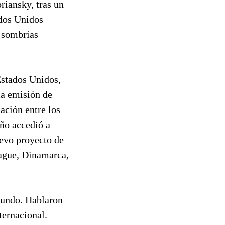
riansky, tras un
ados Unidos
s sombrías
Estados Unidos,
la emisión de
ación entre los
ño accedió a
uevo proyecto de
hague, Dinamarca,
 mundo. Hablaron
ternacional.