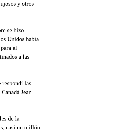
lujosos y otros
re se hizo
ados Unidos había
 para el
tinados a las
 respondí las
e Canadá Jean
es de la
s, casi un millón