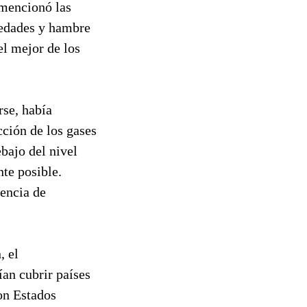
 mencionó las
medades y hambre
el mejor de los
rse, había
ción de los gases
bajo del nivel
nte posible.
encia de
, el
ían cubrir países
con Estados