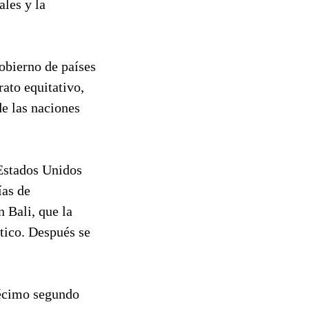
les y la
obierno de países
ato equitativo,
de las naciones
 Estados Unidos
ías de
 Bali, que la
tico. Después se
 décimo segundo