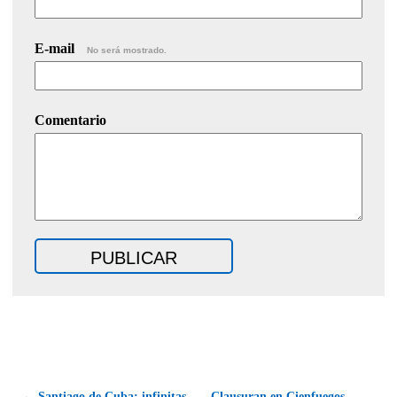
E-mail
No será mostrado.
Comentario
← Santiago de Cuba: infinitas
Clausuran en Cienfuegos