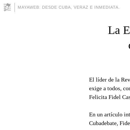
MAYAWEB: DESDE CUBA, VERAZ E INMEDIATA.
La E
El líder de la Re
exige a todos, co
Felicita Fidel Ca
En un artículo in
Cubadebate, Fide