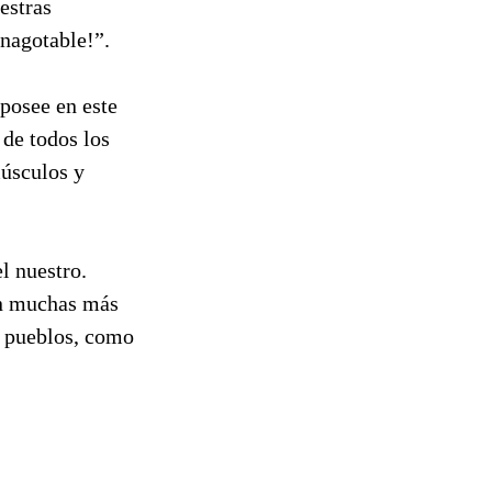
estras
inagotable!”.
 posee en este
 de todos los
músculos y
l nuestro.
en muchas más
s pueblos, como