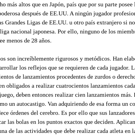
 más altos que en Japón, país que por su parte posee l
poderosa después de EE.UU. A ningún jugador profesion
as Grandes Ligas de EE.UU. u otro país extranjero si no
 liga nacional japonesa. Por ello, ninguno de los miemb
see menos de 28 años.
os son increíblemente rigurosos y metódicos. Han ela
arrollar los reflejos que se requieren de cada jugador. 
cientos de lanzamientos procedentes de zurdos o derecho
ven obligados a realizar cuatrocientos lanzamientos cad
 juego, deben entonces realizar cien lanzamientos más.
mo un autocastigo. Van adquiriendo de esa forma un c
ece órdenes del cerebro. Es por ello que sus lanzadore
car las bolas en los puntos exactos que deciden. Aplic
una de las actividades que debe realizar cada atleta en 