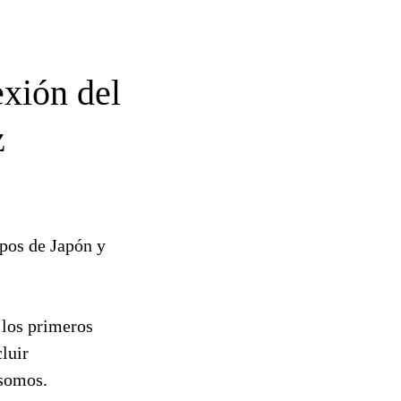
exión del
z
ipos de Japón y
 los primeros
cluir
 somos.