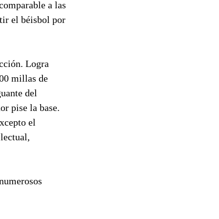
 comparable a las
ir el béisbol por
acción. Logra
100 millas de
guante del
r pise la base.
xcepto el
lectual,
n numerosos