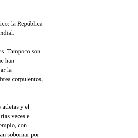
tico: la República
ndial.
les. Tampoco son
ue han
ar la
bres corpulentos,
atletas y el
rias veces e
jemplo, con
jan sobornar por