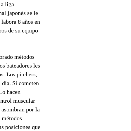
a liga
al japonés se le
 labora 8 años en
ros de su equipo
borado métodos
Los bateadores les
s. Los pitchers,
a día. Si cometen
 Lo hacen
ontrol muscular
s asombran por la
an métodos
las posiciones que