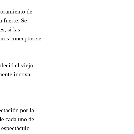
soramiento de
a fuerte. Se
s, si las
smos conceptos se
leció el viejo
mente innova.
ectación por la
de cada uno de
 espectáculo