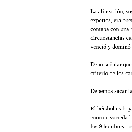
La alineación, s
expertos, era bue
contaba con una b
circunstancias c
venció y dominó 
Debo señalar que 
criterio de los c
Debemos sacar la
El béisbol es hoy
enorme variedad d
los 9 hombres que