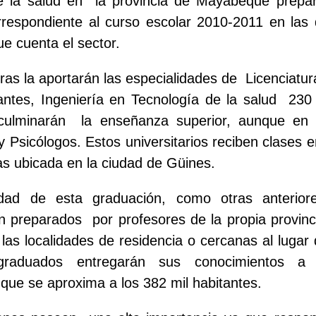
e la salud en
la provincia de Mayabeque prepa
rrespondiente al curso escolar 2010-2011 en las 
e cuenta el sector.
ras la aportarán las especialidades de
Licenciatu
ntes, Ingeniería en Tecnología de la salud
230
culminarán
la enseñanza superior, aunque en 
 Psicólogos. Estos universitarios reciben clases e
s ubicada en la ciudad de Güines.
ridad de esta graduación, como otras anterior
n preparados
por profesores de la propia provinc
 las localidades de residencia o cercanas al lugar
raduados entregarán sus conocimientos a 
ue se aproxima a los 382 mil habitantes.