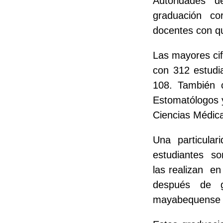
Autoridades
d
graduación
co
docentes con qu
Las mayores cif
con 312 estudia
108. También 
Estomatólogos y
Ciencias Médica
Una particula
estudiantes
so
las realizan
en
después de g
mayabequense q