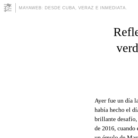
MAYAWEB: DESDE CUBA, VERAZ E INMEDIATA.
Refl
verd
Ayer fue un día 
había hecho el dí
brillante desafío
de 2016, cuando 
un émulo de Mart