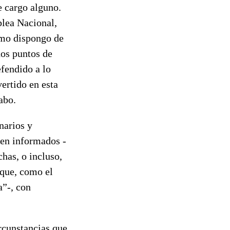
e cargo alguno.
blea Nacional,
Como dispongo de
os puntos de
fendido a lo
ertido en esta
abo.
narios y
ien informados -
chas, o incluso,
 que, como el
a”-, con
rcunstancias que,