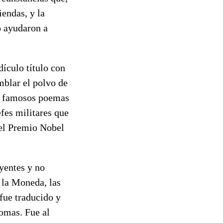
iendas, y la
o ayudaron a
dículo título con
mblar el polvo de
os famosos poemas
efes militares que
del Premio Nobel
eyentes y no
 la Moneda, las
fue traducido y
omas. Fue al