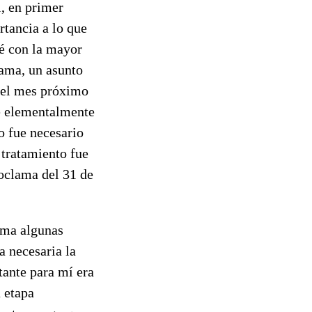
i, en primer
rtancia a lo que
ré con la mayor
bama, un asunto
e el mes próximo
ue elementalmente
o fue necesario
 tratamiento fue
roclama del 31 de
sma algunas
a necesaria la
tante para mí era
a etapa