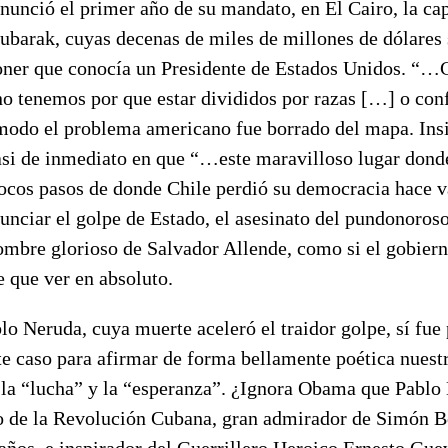
onunció el primer año de su mandato, en El Cairo, la ca
ubarak, cuyas decenas de miles de millones de dólares 
oner que conocía un Presidente de Estados Unidos. “…
o tenemos por que estar divididos por razas […] o conf
 modo el problema americano fue borrado del mapa. Insi
si de inmediato en que “…este maravilloso lugar dond
ocos pasos de donde Chile perdió su democracia hace 
nciar el golpe de Estado, el asesinato del pundonoroso
nombre glorioso de Salvador Allende, como si el gobier
 que ver en absoluto.
lo Neruda, cuya muerte aceleró el traidor golpe, sí fu
te caso para afirmar de forma bellamente poética nuestr
 la “lucha” y la “esperanza”. ¿Ignora Obama que Pablo
 de la Revolución Cubana, gran admirador de Simón Bo
 años, e inspirador del Guerrillero Heroico Ernesto Gu