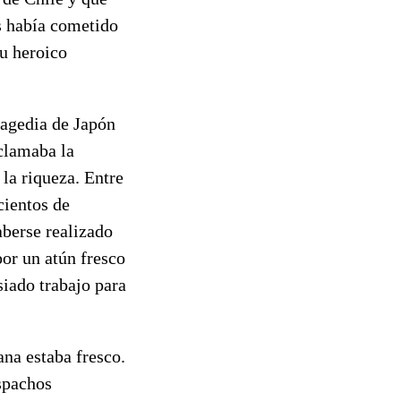
s había cometido
su heroico
tragedia de Japón
oclamaba la
 la riqueza. Entre
cientos de
aberse realizado
por un atún fresco
siado trabajo para
na estaba fresco.
spachos