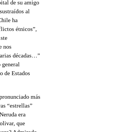
pital de su amigo
sustraídos al
Chile ha
lictos étnicos”,
ste
e nos
varias décadas…”
 general
no de Estados
e pronunciado más
as “estrellas”
 Neruda era
livar, que
evara? Admirado