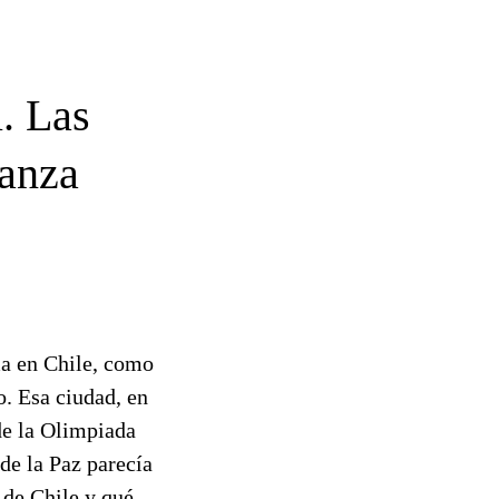
. Las
ianza
ma en Chile, como
o. Esa ciudad, en
 de la Olimpiada
de la Paz parecía
 de Chile y qué