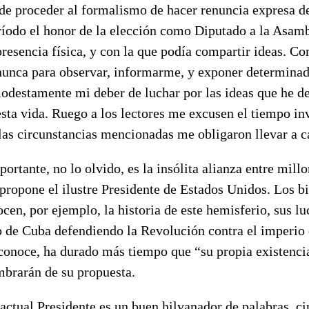
 de proceder al formalismo de hacer renuncia expresa d
ríodo el honor de la elección como Diputado a la Asam
presencia física, y con la que podía compartir ideas. 
unca para observar, informarme, y exponer determinad
odestamente mi deber de luchar por las ideas que he de
ta vida. Ruego a los lectores me excusen el tiempo inv
las circunstancias mencionadas me obligaron llevar a c
ortante, no lo olvido, es la insólita alianza entre millo
propone el ilustre Presidente de Estados Unidos. Los b
cen, por ejemplo, la historia de este hemisferio, sus lu
lo de Cuba defendiendo la Revolución contra el imperio
onoce, ha durado más tiempo que “su propia existenci
mbrarán de su propuesta.
actual Presidente es un buen hilvanador de palabras, ci