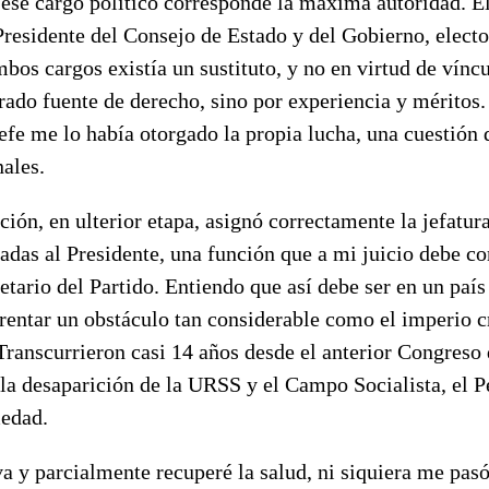
 ese cargo político corresponde la máxima autoridad. E
 Presidente del Consejo de Estado y del Gobierno, elect
bos cargos existía un sustituto, y no en virtud de víncu
ado fuente de derecho, sino por experiencia y méritos.
fe me lo había otorgado la propia lucha, una cuestión 
ales.
ión, en ulterior etapa, asignó correctamente la jefatura
adas al Presidente, una función que a mi juicio debe c
etario del Partido. Entiendo que así debe ser en un paí
frentar un obstáculo tan considerable como el imperio 
ranscurrieron casi 14 años desde el anterior Congreso 
la desaparición de la URSS y el Campo Socialista, el P
edad.
 y parcialmente recuperé la salud, ni siquiera me pasó