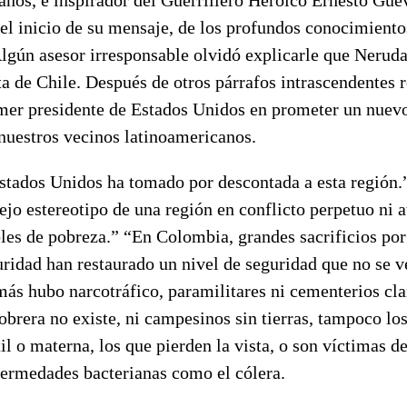
el inicio de su mensaje, de los profundos conocimiento
gún asesor irresponsable olvidó explicarle que Neruda 
a de Chile. Después de otros párrafos intrascendentes 
imer presidente de Estados Unidos en prometer un nuevo
nuestros vecinos latinoamericanos.
Estados Unidos ha tomado por descontada a esta regió
iejo estereotipo de una región en conflicto perpetuo ni 
bles de pobreza.” “En Colombia, grandes sacrificios po
uridad han restaurado un nivel de seguridad que no se v
más hubo narcotráfico, paramilitares ni cementerios cl
 obrera no existe, ni campesinos sin tierras, tampoco los
il o materna, los que pierden la vista, o son víctimas d
fermedades bacterianas como el cólera.