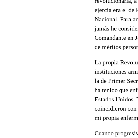
revolucionaria, a
ejercía era el de
Nacional. Para am
jamás he consider
Comandante en Je
de méritos person
La propia Revoluc
instituciones arm
la de Primer Secr
ha tenido que en
Estados Unidos. T
coincidieron con 
mi propia enferm
Cuando progresiva