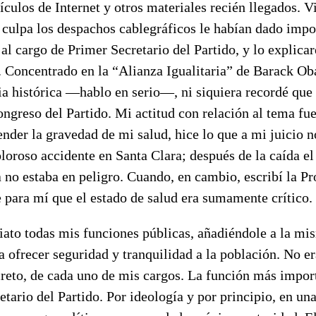
tículos de Internet y otros materiales recién llegados. V
 culpa los despachos cablegráficos le habían dado impo
 al cargo de Primer Secretario del Partido, y lo explica
. Concentrado en la “Alianza Igualitaria” de Barack O
cia histórica ―hablo en serio―, ni siquiera recordé qu
ongreso del Partido. Mi actitud con relación al tema f
nder la gravedad de mi salud, hice lo que a mi juicio n
loroso accidente en Santa Clara; después de la caída el
a no estaba en peligro. Cuando, en cambio, escribí la P
e para mí que el estado de salud era sumamente crítico.
ato todas mis funciones públicas, añadiéndole a la mi
a ofrecer seguridad y tranquilidad a la población. No er
creto, de cada uno de mis cargos. La función más impor
etario del Partido. Por ideología y por principio, en un