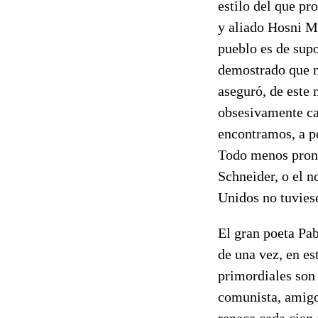
estilo del que pr
y aliado Hosni M
pueblo es de sup
demostrado que n
aseguró, de este
obsesivamente ca
encontramos, a p
Todo menos pronu
Schneider, o el 
Unidos no tuviese
El gran poeta Pab
de una vez, en es
primordiales son
comunista, amigo
renace cada cien