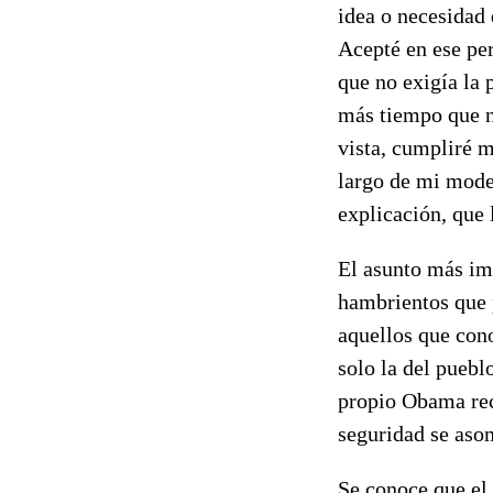
idea o necesidad
Acepté en ese pe
que no exigía la 
más tiempo que n
vista, cumpliré m
largo de mi modes
explicación, que 
El asunto más imp
hambrientos que 
aquellos que cono
solo la del pueb
propio Obama rec
seguridad se aso
Se conoce que el 