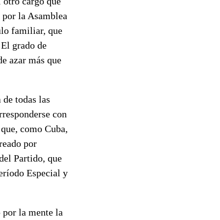
l otro cargo que
o por la Asamblea
lo familiar, que
 El grado de
de azar más que
 de todas las
orresponderse con
s que, como Cuba,
creado por
del Partido, que
eríodo Especial y
 por la mente la