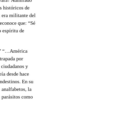
s históricos de
era militante del
reconoce que: “Sé
 espíritu de
n.” “…América
atrapada por
r ciudadanos y
eía desde hace
andestinos. En su
 analfabetos, la
e parásitos como