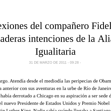
exiones del compañero Fidel
aderas intenciones de la Al
Igualitaria
31 DE MARZO DE 2011 - 09:28
-
largo. Atendía desde el mediodía las peripecias de Oba
a anterior con sus aventuras en la urbe de Río de Janeir
, había derrotado a Chicago en su aspiración a ser sede
el nuevo Presidente de Estados Unidos y Premio Nobel 
in Luther King. Nadie sabía cuándo llegaba a Santiago