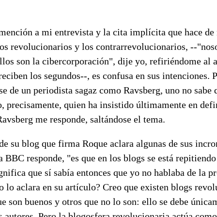
ención a mi entrevista y la cita implícita que hace de
os revolucionarios y los contrarrevolucionarios, --"nos
ellos son la cibercorporación", dije yo, refiriéndome al
reciben los segundos--, es confusa en sus intenciones. 
ose de un periodista sagaz como Ravsberg, uno no sabe 
, precisamente, quien ha insistido últimamente en defi
 Ravsberg me responde, saltándose el tema.
de su blog que firma Roque aclara algunas de sus incro
a BBC responde, "es que en los blogs se está repitiend
nifica que sí sabía entonces que yo no hablaba de la pr
o lo aclara en su artículo? Creo que existen blogs revol
que son buenos y otros que no lo son: ello se debe única
s autores. Pero la blogosfera revolucionaria actúa como 