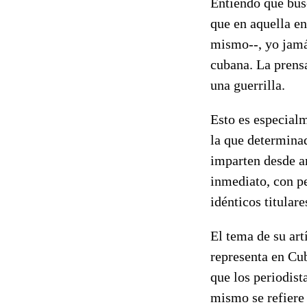
Entiendo que busc
que en aquella ent
mismo--, yo jamá
cubana. La prensa
una guerrilla.
Esto es especialm
la que determinad
imparten desde ar
inmediato, con pe
idénticos titulare
El tema de su art
representa en Cub
que los periodist
mismo se refiere 