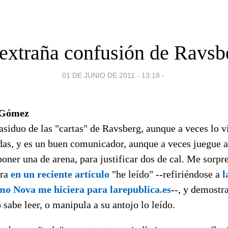
extraña confusión de Ravsb
01 DE JUNIO DE 2011 - 13:18
-
 Gómez
asiduo de las "cartas" de Ravsberg, aunque a veces lo v
das, y es un buen comunicador, aunque a veces juegue a 
 poner una de arena, para justificar dos de cal. Me sorpr
era
en un reciente artículo
"he leído" --refiriéndose a
l
rmo Nova me hiciera para larepublica.es
--, y demostr
 sabe leer, o manipula a su antojo lo leído.