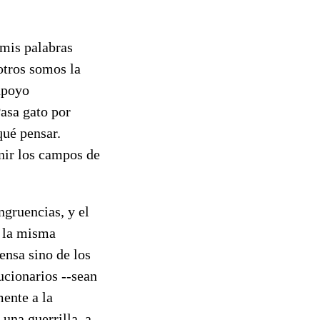
 mis palabras
otros somos la
 apoyo
Pasa gato por
qué pensar.
nir los campos de
ngruencias, y el
o la misma
ensa sino de los
ucionarios --sean
mente a la
una guerrilla, a