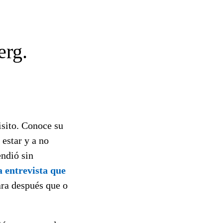
erg.
isito. Conoce su
estar y a no
endió sin
a entrevista que
ara después que o