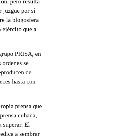
ón, pero resulta
r juzgue por sí
re la blogosfera
 ejército que a
l grupo PRISA, en
s órdenes se
reproducen de
eces hasta con
propia prensa que
 prensa cubana,
 superar. El
dedica a sembrar