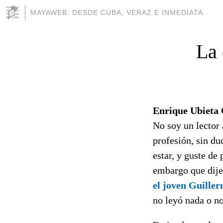
MAYAWEB: DESDE CUBA, VERAZ E INMEDIATA.
La 
Enrique Ubieta
No soy un lector 
profesión, sin du
estar, y guste de
embargo que dij
el joven Guille
no leyó nada o no