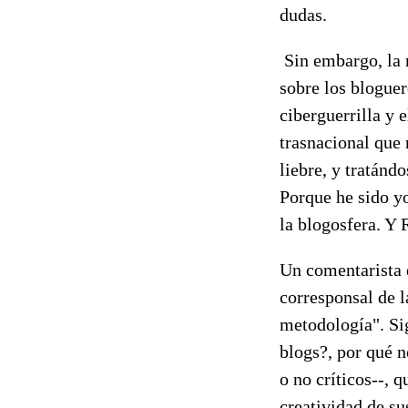
dudas.
Sin embargo, la m
sobre los bloguer
ciberguerrilla y 
trasnacional que 
liebre, y tratánd
Porque he sido yo
la blogosfera. Y
Un comentarista 
corresponsal de l
metodología". Sig
blogs?, por qué n
o no críticos--, 
creatividad de su