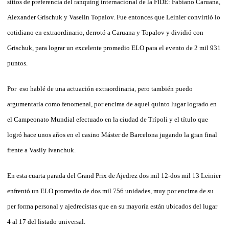
sitios de preferencia del ranquing internacional de la FIDE: Fabiano Caruana,
Alexander Grischuk y Vaselin Topalov. Fue entonces que Leinier convirtió lo
cotidiano en extraordinario, derrotó a Caruana y Topalov y dividió con
Grischuk, para lograr un excelente promedio ELO para el evento de 2 mil 931
puntos.
Por eso hablé de una actuación extraordinaria, pero también puedo
argumentarla como fenomenal, por encima de aquel quinto lugar logrado en
el Campeonato Mundial efectuado en la ciudad de Trípoli y el título que
logró hace unos años en el casino Máster de Barcelona jugando la gran final
frente a Vasily Ivanchuk.
En esta cuarta parada del Grand Prix de Ajedrez dos mil 12-dos mil 13 Leinier
enfrentó un ELO promedio de dos mil 756 unidades, muy por encima de su
per forma personal y ajedrecistas que en su mayoría están ubicados del lugar
4 al 17 del listado universal.