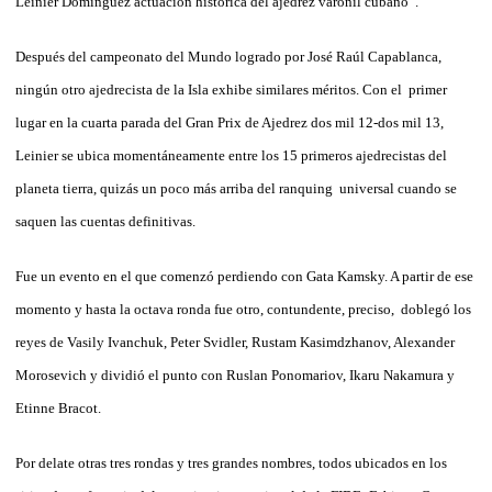
Leinier Domínguez actuación histórica del ajedrez varonil cubano”.
Después del campeonato del Mundo logrado por José Raúl Capablanca,
ningún otro ajedrecista de la Isla exhibe similares méritos. Con el primer
lugar en la cuarta parada del Gran Prix de Ajedrez dos mil 12-dos mil 13,
Leinier se ubica momentáneamente entre los 15 primeros ajedrecistas del
planeta tierra, quizás un poco más arriba del ranquing universal cuando se
saquen las cuentas definitivas.
Fue un evento en el que comenzó perdiendo con Gata Kamsky. A partir de ese
momento y hasta la octava ronda fue otro, contundente, preciso, doblegó los
reyes de Vasily Ivanchuk, Peter Svidler, Rustam Kasimdzhanov, Alexander
Morosevich y dividió el punto con Ruslan Ponomariov, Ikaru Nakamura y
Etinne Bracot.
Por delate otras tres rondas y tres grandes nombres, todos ubicados en los