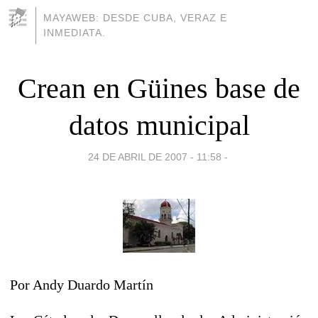
MAYAWEB: DESDE CUBA, VERAZ E
INMEDIATA.
Crean en Güines base de
datos municipal
24 DE ABRIL DE 2007 - 11:58
-
Por Andy Duardo Martín