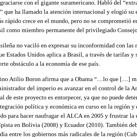
raciarse con el gigante suramericano. Habló del “extr
l” que ha llamado la atención internacional y elogió s
ás rápido crece en el mundo, pero no se comprometió 
sil como miembro permanente del privilegiado Consejo
asileña no vaciló en expresar su inconformidad con las
ue Estados Unidos aplica a Brasil, a través de tarifas y
erte obstáculo a la economía de ese país.
ntino Atilio Boron afirma que a Obama “…lo que […] má
inistrador del imperio es avanzar en el control de la 
al de este proyecto es entorpecer, ya que no puede deten
tegración política y económica en curso en la región y 
ido para hacer naufragar el ALCA en 2005 y frustrar la
lpista en Bolivia (2008) y Ecuador (2010). También deb
dia entre los gobiernos más radicales de la región (Cub