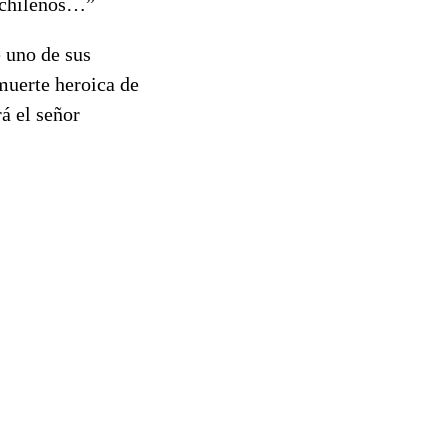
s chilenos…”
 uno de sus
muerte heroica de
rá el señor