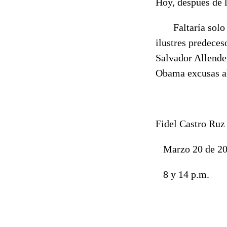
Hoy, después de 
Faltaría solo h
ilustres predeces
Salvador Allende,
Obama excusas al
Fidel Castro Ruz
Marzo 20 de 20
8 y 14 p.m.