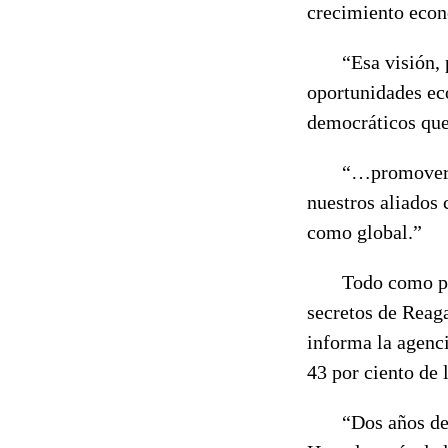
crecimiento econ
“Esa visión, pun
oportunidades ec
democráticos qu
“…promover un h
nuestros aliados 
como global.”
Todo como puede
secretos de Reag
informa la agenc
43 por ciento de 
“Dos años despué