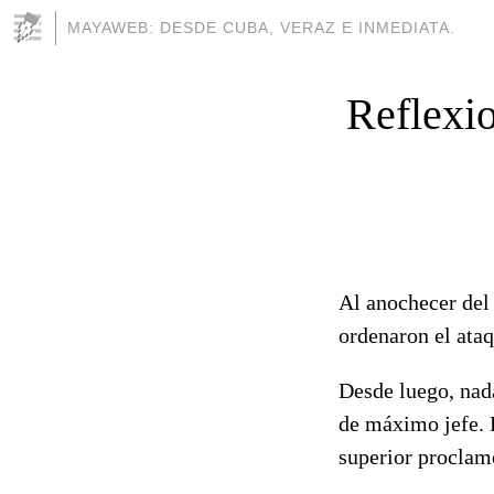
MAYAWEB: DESDE CUBA, VERAZ E INMEDIATA.
Reflexio
Al anochecer del
ordenaron el ataq
Desde luego, nad
de máximo jefe. D
superior proclam