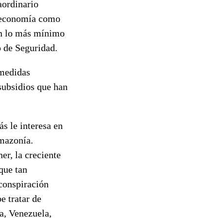
aordinario
u economía como
en lo más mínimo
 de Seguridad.
 medidas
 subsidios que han
s le interesa en
Amazonía.
er, la creciente
que tan
 conspiración
e tratar de
a, Venezuela,