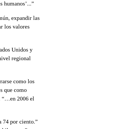
os humanos’...”
mún, expandir las
r los valores
ados Unidos y
nivel regional
rarse como los
es que como
ra “…en 2006 el
 74 por ciento.”