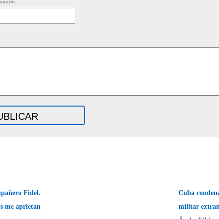
strado.
pañero Fidel.
Cuba condena
os me aprietan
militar extra