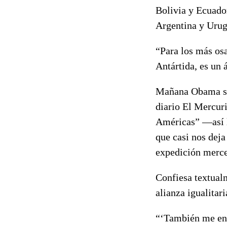
Bolivia y Ecuad
Argentina y Ur
“Para los más osa
Antártida, es un
Mañana Obama se 
diario El Mercuri
Américas” —así l
que casi nos deja
expedición merce
Confiesa textualm
alianza igualitar
“‘También me enf