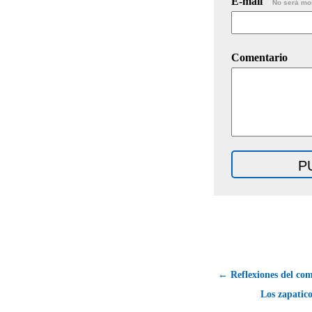
E-mail
No será mo
Comentario
← Reflexiones del com
Los zapatic