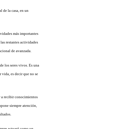
l de la casa, en un
tividades más importantes
 las restantes actividades
racional de avanzada.
de los seres vivos. Es una
vida, es decir que no se
 a recibir conocimientos
supone siempre atención,
ltados.
empre actuará como un