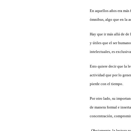
En aquellos años era más f
ómnibus, algo que en la a
Hay que ir más allá de de 
y útiles que el ser humano
intelectuales, es exclusiv
Esto quiere decir que la l
actividad que por lo gene
pierde con el tiempo.
Por otro lado, su importa
de manera formal e insert
concentración, compromiso
Obviamente, la lectura p