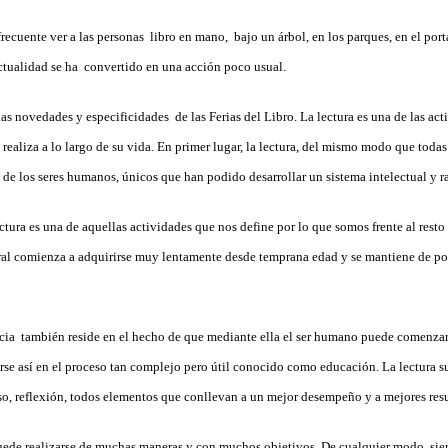
recuente ver a las personas libro en mano, bajo un árbol, en los parques, en el porta
ctualidad se ha convertido en una acción poco usual.
las novedades y especificidades de las Ferias del Libro. La lectura es una de las ac
 realiza a lo largo de su vida. En primer lugar, la lectura, del mismo modo que todas
a de los seres humanos, únicos que han podido desarrollar un sistema intelectual y 
ectura es una de aquellas actividades que nos define por lo que somos frente al resto 
ral comienza a adquirirse muy lentamente desde temprana edad y se mantiene de por 
ncia también reside en el hecho de que mediante ella el ser humano puede comenzar
arse así en el proceso tan complejo pero útil conocido como educación. La lectura 
, reflexión, todos elementos que conllevan a un mejor desempeño y a mejores resu
uede realizarse de muchas maneras y con muchos objetivos. De cualquier modo, si