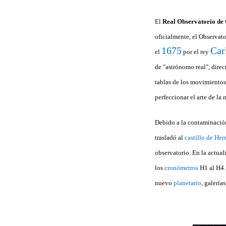
El
Real Observatorio de
oficialmente, el Observat
1675
Car
el
por el rey
de "astrónomo real", direc
tablas de los movimientos 
perfeccionar el arte de la
Debido a la contaminació
trasladó al
castillo de He
observatorio. En la actual
los
cronómetros
H1 al H4
nuevo
planetario
, galerí