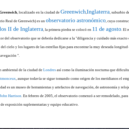
Greenwich
Inglaterra
 Greenwich
, localizado en la ciudad de
,
, suburbio 
observatorio astronómico
orio Real de Greenwich) es un
, cuya constru
los II de Inglaterra
11 de agosto
, la primera piedra se colocó en
. El 
tor del observatorio que se debería dedicarse a la "diligencia y cuidado más exacto c
del cielo y los lugares de las estrellas fijas para encontrar la muy deseada longitud 
 navegación ".
n ambiental de la ciudad de
Londres
así como la iluminación nocturna que dificulta
rstmonceux
, aunque todavía se sigue tomando como origen de los meridianos el emp
idad es un museo de herramientas y artefactos de navegación, de astronomía y relojer
John Harrison
. En febrero de 2005, el observatorio comenzó a ser remodelado, para 
as de exposición suplementarias y equipo educativo.