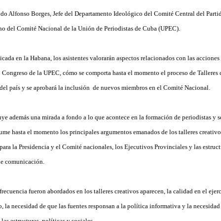
ndo Alfonso Borges, Jefe del Departamento Ideológico del Comité Central del Part
eno del Comité Nacional de la Unión de Periodistas de Cuba (UPEC).
icada en la Habana, los asistentes valorarán aspectos relacionados con las acciones 
 Congreso de la UPEC, cómo se comporta hasta el momento el proceso de Talleres c
 del país y se aprobará la inclusión de nuevos miembros en el Comité Nacional.
ye además una mirada a fondo a lo que acontece en la formación de periodistas y se
ume hasta el momento los principales argumentos emanados de los talleres creativ
para la Presidencia y el Comité nacionales, los Ejecutivos Provinciales y las estruc
de comunicación.
ecuencia fueron abordados en los talleres creativos aparecen, la calidad en el ejerc
, la necesidad de que las fuentes responsan a la política informativa y la necesidad 
as estructuras políticas y sociales.