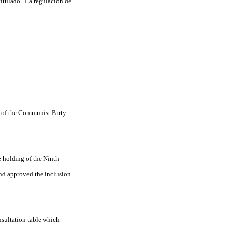
titulado “La regulación de
e of the Communist Party
e holding of the Ninth
nd approved the inclusion
nsultation table which