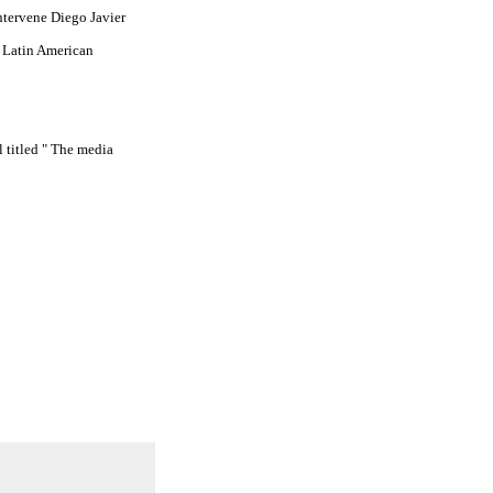
intervene Diego Javier
.
Latin American
l titled " The media