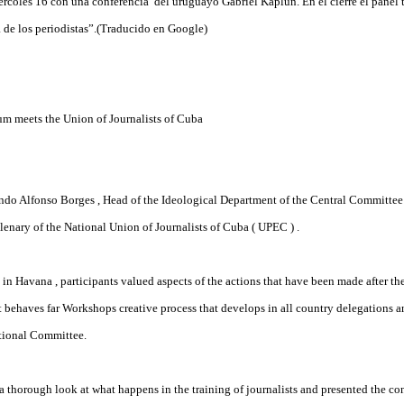
ércoles 16 con una conferencia del uruguayo Gabriel Kaplún. En el cierre el panel 
a de los periodistas”.(Traducido en Google)
m meets the Union of Journalists of Cuba
ndo Alfonso Borges , Head of the Ideological Department of the Central Committe
lenary of the National Union of Journalists of Cuba ( UPEC ) .
 in Havana , participants valued aspects of the actions that have been made after th
 behaves far Workshops creative process that develops in all
country delegations a
tional Committee.
a thorough look at what happens in the training of journalists and presented the co