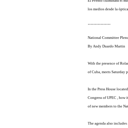
El evento culminará el mi
los medios desde la óptic
................
National Committee Plenu
By Andy Duardo Martin
With the presence of Rola
of Cuba, meets Saturday p
In the Press House located
Congress of UPEC , how it
of new members to the Na
The agenda also includes 