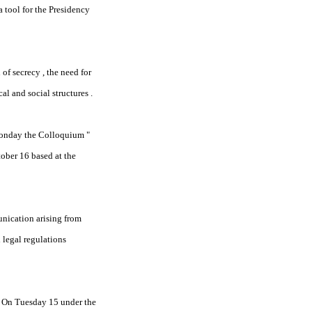
 tool for the
Presidency
of secrecy , the need for
cal and social structures .
Monday the Colloquium "
ober 16 based at the
unication arising from
 legal regulations
.
On Tuesday 15 under the