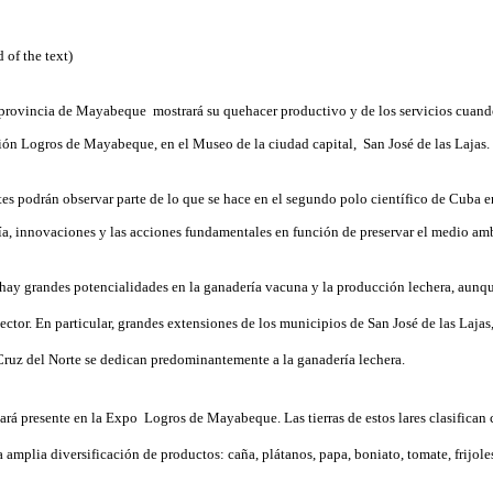
 of the text)
a provincia de Mayabeque mostrará su quehacer productivo y de los servicios cuand
ción Logros de Mayabeque, en el Museo de la ciudad capital, San José de las Lajas.
ntes podrán observar parte de lo que se hace en el segundo polo científico de Cuba e
ía, innovaciones y las acciones fundamentales en función de preservar el medio am
 hay grandes potencialidades en la ganadería vacuna y la producción lechera, aunq
ector. En particular, grandes extensiones de los municipios de
San José de las Lajas
Cruz del Norte
se dedican predominantemente a la ganadería lechera.
tará presente en la Expo Logros de Mayabeque. Las tierras de estos lares clasifican
a amplia diversificación de productos:
caña
,
plátanos
,
papa
,
boniato
,
tomate
,
frijole