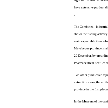
Agriculture also be presen
have extensive product div
.
The Combined - Industrial 
shows the fishing activity
main exportable item lobst
Mayabeque province is als
29 December, by providing 
Pharmaceutical, textiles an
Two other productive aspe
extraction along the nort
province in the first place
In the Museum of the capit