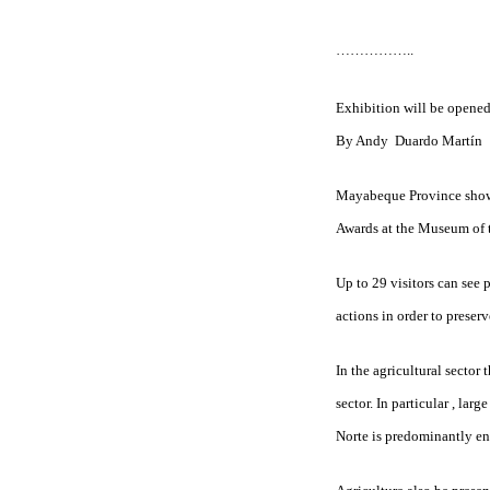
……………..
Exhibition will be opene
By Andy Duardo Martín
Mayabeque Province show 
Awards at the Museum of th
Up to 29 visitors can see 
actions in order to preser
In the agricultural sector 
sector. In particular , lar
Norte is predominantly en