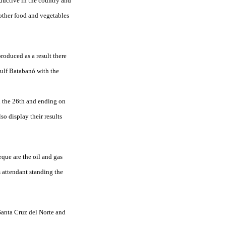
oductive in the country and
 other food and vegetables
roduced as a result there
Gulf Batabanó with the
n the 26th and ending on
so display their results
que are the oil and gas
 attendant standing the
 Santa Cruz del Norte and