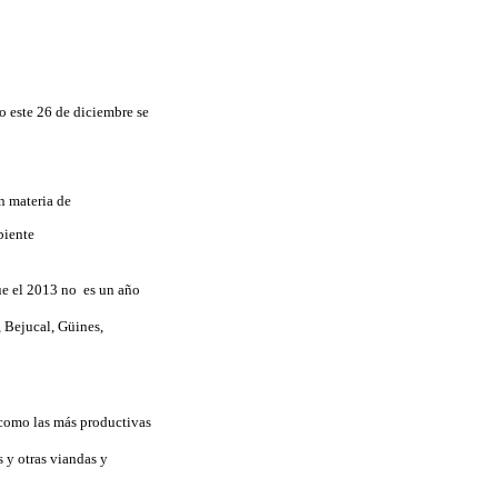
o este 26 de diciembre se
n materia de
biente
ue el 2013 no es un año
,
Bejucal
,
Güines
,
 como las más productivas
s
y otras viandas y