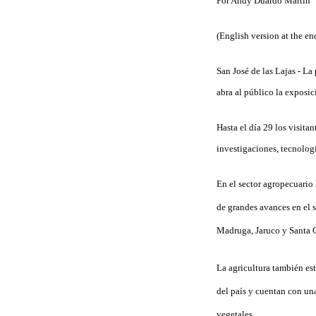
Por Andy Duardo Martín
(English version at the end
San José de las Lajas - L
abra al público la exposi
Hasta el día 29 los visita
investigaciones, tecnolog
En el sector agropecuario
de grandes avances en el s
Madruga
,
Jaruco
y
Santa 
La agricultura también es
del país y cuentan con un
vegetales.