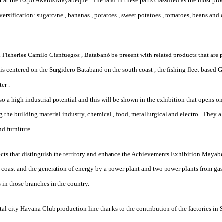
t at the Expo Awards Mayabeque . The land in these parts classified as the most pr
ersification: sugarcane , bananas , potatoes , sweet potatoes , tomatoes, beans and
Fisheries Camilo Cienfuegos , Batabanó be present with related products that are p
 is centered on the Surgidero Batabanó on the south coast , the fishing fleet based 
er .
o a high industrial potential and this will be shown in the exhibition that opens o
the building material industry, chemical , food, metallurgical and electro . They al
d furniture .
cts that distinguish the territory and enhance the Achievements Exhibition Mayabe
h coast and the generation of energy by a power plant and two power plants from gas
s in those branches in the country.
al city Havana Club production line thanks to the contribution of the factories in