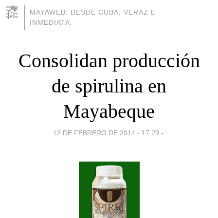
MAYAWEB: DESDE CUBA, VERAZ E
INMEDIATA.
Consolidan producción
de spirulina en
Mayabeque
12 DE FEBRERO DE 2014 - 17:29
-