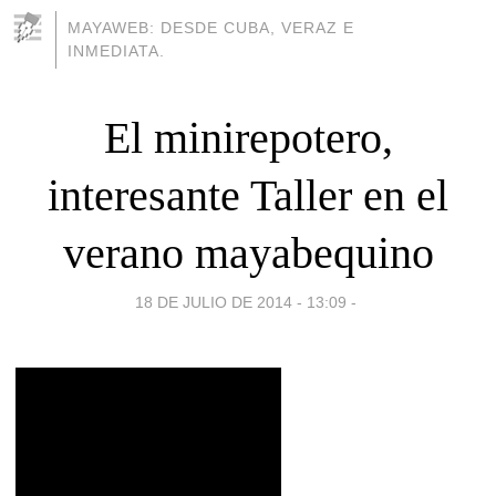
MAYAWEB: DESDE CUBA, VERAZ E
INMEDIATA.
El minirepotero,
interesante Taller en el
verano mayabequino
18 DE JULIO DE 2014 - 13:09
-