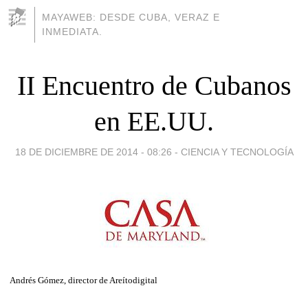
MAYAWEB: DESDE CUBA, VERAZ E
INMEDIATA.
II Encuentro de Cubanos
en EE.UU.
18 DE DICIEMBRE DE 2014 - 08:26
-
CIENCIA Y TECNOLOGÍA
Andrés Gómez, director de Areítodigital