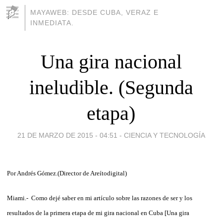
MAYAWEB: DESDE CUBA, VERAZ E
INMEDIATA.
Una gira nacional
ineludible. (Segunda
etapa)
21 DE MARZO DE 2015 - 04:51
-
CIENCIA Y TECNOLOGÍA
Por Andrés Gómez.(Director de Areítodigital)
Miami.- Como dejé saber en mi artículo sobre las razones de ser y los
resultados de la primera etapa de mi gira nacional en Cuba [Una gira