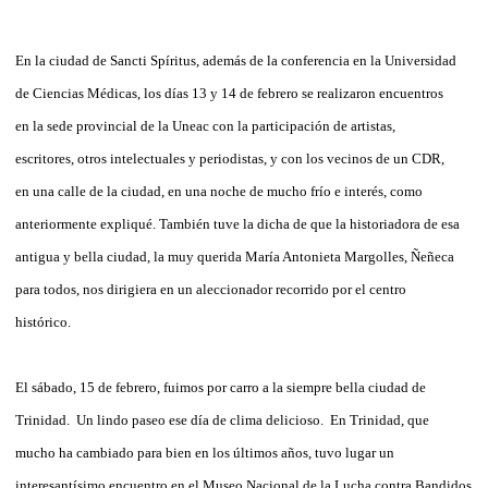
En la ciudad de Sancti Spíritus, además de la conferencia en la Universidad
de Ciencias Médicas, los días 13 y 14 de febrero se realizaron encuentros
en la sede provincial de la Uneac con la participación de artistas,
escritores, otros intelectuales y periodistas, y con los vecinos de un CDR,
en una calle de la ciudad, en una noche de mucho frío e interés, como
anteriormente expliqué. También tuve la dicha de que la historiadora de esa
antigua y bella ciudad, la muy querida María Antonieta Margolles, Ñeñeca
para todos, nos dirigiera en un aleccionador recorrido por el centro
histórico.
El sábado, 15 de febrero, fuimos por carro a la siempre bella ciudad de
Trinidad. Un lindo paseo ese día de clima delicioso. En Trinidad, que
mucho ha cambiado para bien en los últimos años, tuvo lugar un
interesantísimo encuentro en el Museo Nacional de la Lucha contra Bandidos