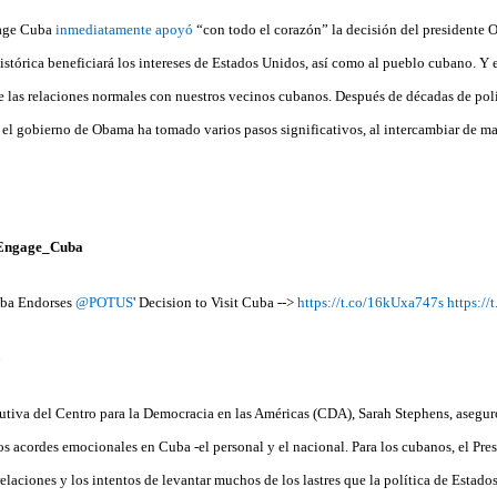
gage Cuba
inmediatamente apoyó
“con todo el corazón” la decisión del presidente 
histórica beneficiará los intereses de Estados Unidos, así como al pueblo cubano. Y
e las relaciones normales con nuestros vecinos cubanos. Después de décadas de polí
, el gobierno de Obama ha tomado varios pasos significativos, al intercambiar de ma
Engage_Cuba
ba Endorses
@POTUS
' Decision to Visit Cuba -->
https://t.co/16kUxa747s
https:/
6
cutiva del Centro para la Democracia en las Américas (CDA), Sarah Stephens, aseguró
os acordes emocionales en Cuba -el personal y el nacional. Para los cubanos, el Pr
 relaciones y los intentos de levantar muchos de los lastres que la política de Estad