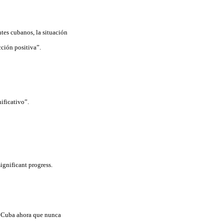
ntes cubanos, la situación
ción positiva”.
ificativo”.
gnificant progress.
a Cuba ahora que nunca