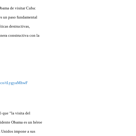
Obama de visitar Cuba:
 es un paso fundamental
ticas destructivas,
nera constructiva con la
/t.co/tLygyaMhwF
 que “la visita del
esidente Obama es un héroe
os Unidos impone a sus