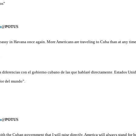
ños”
a
@
POTUS
bassy in Havana once again. More Americans are traveling to Cuba than at any time i
6
 diferencias con el gobierno cubano de las que hablaré directamente. Estados Unid
dor del mundo”.
a
@
POTUS
with the Cuban government that I will raise directly. America will always stand for 