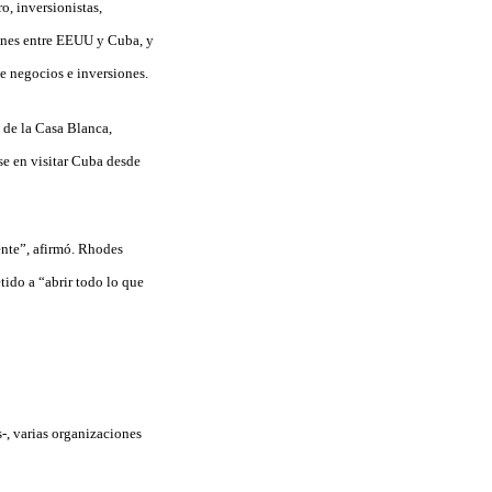
, inversionistas,
iones entre EEUU y Cuba, y
e negocios e inversiones.
 de la Casa Blanca,
se en visitar Cuba desde
ente”, afirmó. Rhodes
ido a “abrir todo lo que
s-, varias organizaciones