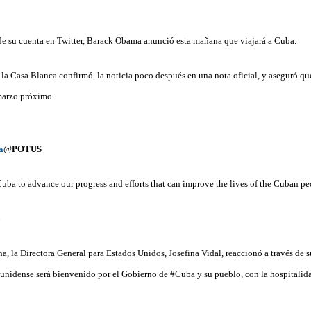
su cuenta en Twitter, Barack Obama anunció esta mañana que viajará a Cuba.
 la Casa Blanca confirmó la noticia poco después en una nota oficial, y aseguró que
marzo próximo.
a
@
POTUS
 Cuba to advance our progress and efforts that can improve the lives of the Cuban pe
6
a, la Directora General para Estados Unidos, Josefina Vidal, reaccionó a través de s
unidense será bienvenido por el Gobierno de #Cuba y su pueblo, con la hospitalidad