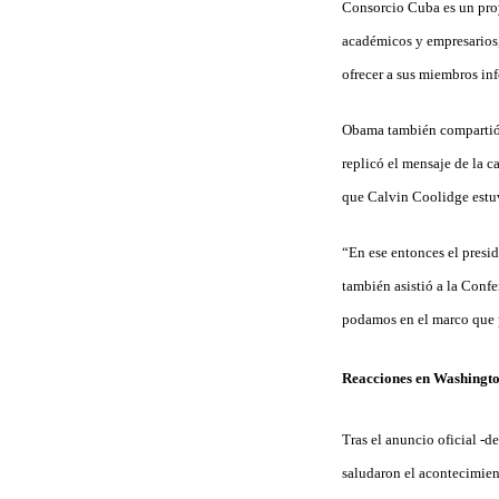
Consorcio Cuba es un proy
académicos y empresarios,
ofrecer a sus miembros inf
Obama también compartió
replicó el mensaje de la 
que Calvin Coolidge estuv
“En ese entonces el presi
también asistió a la Conf
podamos en el marco que p
Reacciones en Washingt
Tras el anuncio oficial -d
saludaron el acontecimien