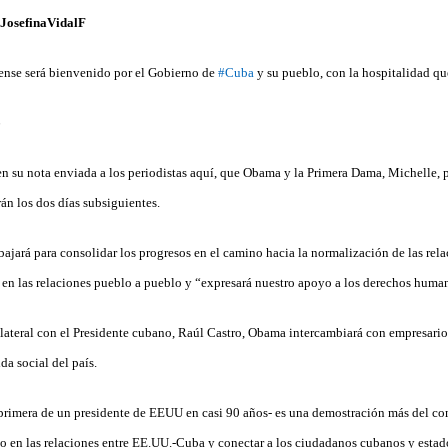
JosefinaVidalF
ense será bienvenido por el Gobierno de
#Cuba
y su pueblo, con la hospitalidad qu
6
 su nota enviada a los periodistas aquí, que Obama y la Primera Dama, Michelle, p
rán los dos días subsiguientes.
bajará para consolidar los progresos en el camino hacia la normalización de las re
y en las relaciones pueblo a pueblo y “expresará nuestro apoyo a los derechos huma
ateral con el Presidente cubano, Raúl Castro, Obama intercambiará con empresari
da social del país.
la primera de un presidente de EEUU en casi 90 años- es una demostración más del c
o en las relaciones entre EE.UU.-Cuba y conectar a los ciudadanos cubanos y esta