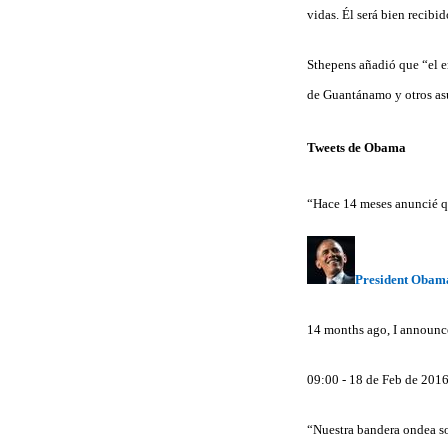
vidas. Él será bien recibi
Sthepens añadió que “el em
de Guantánamo y otros asu
Tweets de Obama
“Hace 14 meses anuncié qu
President Obam
14 months ago, I announce
09:00 - 18 de Feb de 201
“Nuestra bandera ondea s