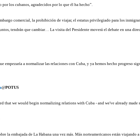
do por los cubanos, agradecidos por lo que él ha hecho”.
bargo comercial, la prohibición de viajar, el estatus privilegiado para los inmigra
ntos, tendrán que cambiar… La visita del Presidente moverá el debate en una direc
e empezaría a normalizar las relaciones con Cuba, y ya hemos hecho progreso sign
a
@
POTUS
d that we would begin normalizing relations with Cuba - and we've already made si
6
obre la embajada de La Habana una vez más. Más norteamericanos están viajando 