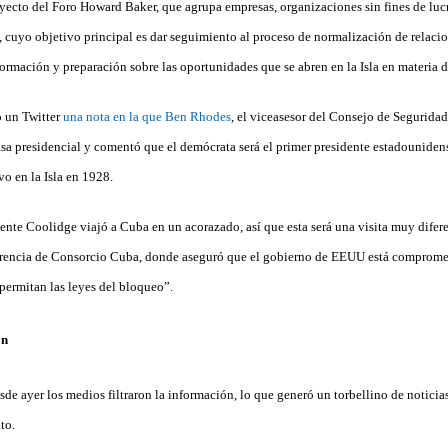
ecto del Foro Howard Baker, que agrupa empresas, organizaciones sin fines de lucro
 cuyo objetivo principal es dar seguimiento al proceso de normalización de relac
ormación y preparación sobre las oportunidades que se abren en la Isla en materia d
 un Twitter
una nota en la que Ben Rhodes
, el viceasesor del Consejo de Seguridad
casa presidencial y comentó que el demócrata será el primer presidente estadouniden
o en la Isla en 1928.
dente Coolidge viajó a Cuba en un acorazado, así que esta será una visita muy difer
erencia de Consorcio Cuba, donde aseguró que el gobierno de EEUU está compromet
ermitan las leyes del bloqueo”.
on
esde ayer los medios filtraron la información, lo que generó un torbellino de noticia
to.