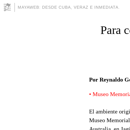
MAYAWEB: DESDE CUBA, VERAZ E INMEDIATA.
Para c
Por Reynaldo Go
• Museo Memoria
El ambiente origi
Museo Memorial d
Australia, en Ja