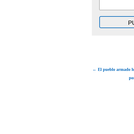
← El pueblo armado l
po