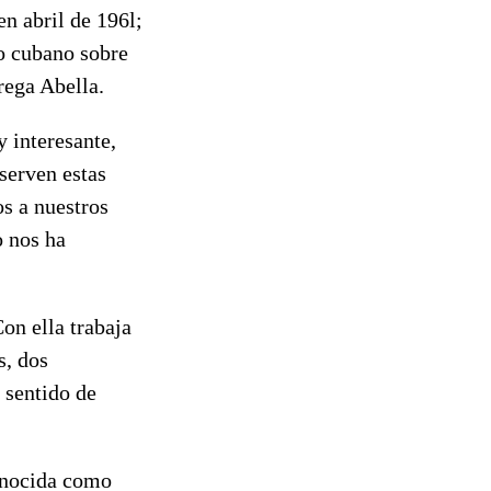
en abril de 196l;
lo cubano sobre
rega Abella.
 interesante,
nserven estas
os a nuestros
o nos ha
on ella trabaja
s, dos
 sentido de
conocida como