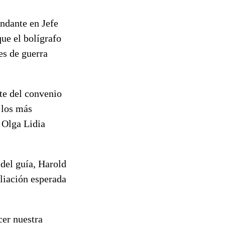
ndante en Jefe
que el bolígrafo
es de guerra
rte del convenio
 los más
o Olga Lidia
 del guía, Harold
pliación esperada
cer nuestra