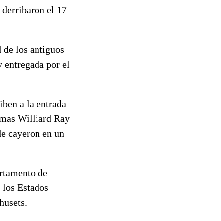
 derribaron el 17
d de los antiguos
y entregada por el
iben a la entrada
homas Williard Ray
de cayeron en un
artamento de
a los Estados
husets.