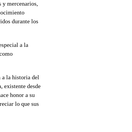
s y mercenarios,
onocimiento
idos durante los
special a la
n como
a la historia del
a, existente desde
hace honor a su
eciar lo que sus