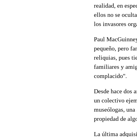
realidad, en espe
ellos no se ocult
los invasores org
Paul MacGuinney, 
pequeño, pero fan
reliquias, pues t
familiares y amig
complacido".
Desde hace dos añ
un colectivo ejem
museólogas, una a
propiedad de algo
La última adquisi