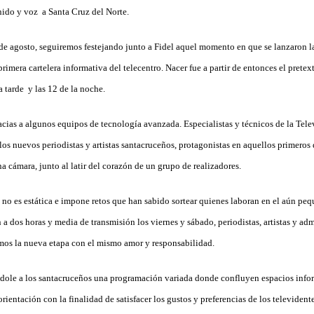
ido y voz a Santa Cruz del Norte.
de agosto, seguiremos festejando junto a Fidel aquel momento en que se lanzaron l
primera cartelera informativa del telecentro. Nacer fue a partir de entonces el pretex
a tarde y las 12 de la noche.
acias a algunos equipos de tecnología avanzada. Especialistas y técnicos de la Tele
los nuevos periodistas y artistas santacruceños, protagonistas en aquellos primeros 
 cámara, junto al latir del corazón de un grupo de realizadores.
, no es estática e impone retos que han sabido sortear quienes laboran en el aún pe
 a dos horas y media de transmisión los viernes y sábado, periodistas, artistas y ad
mos la nueva etapa con el mismo amor y responsabilidad.
le a los santacruceños una programación variada donde confluyen espacios inform
rientación con la finalidad de satisfacer los gustos y preferencias de los televidente