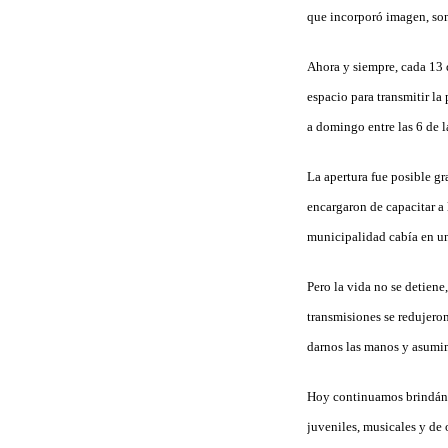
que incorporó imagen, son
Ahora y siempre, cada 13 
espacio para transmitir la 
a domingo entre las 6 de l
La apertura fue posible gr
encargaron de capacitar a 
municipalidad cabía en una
Pero la vida no se detiene
transmisiones se redujeron
darnos las manos y asumi
Hoy continuamos brindándo
juveniles, musicales y de o