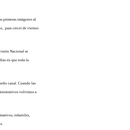
as primeras imágenes al
to, para crecer de viernes
visión Nacional se
días en que toda la
queño canal. Cuando las
ministrativos volvimos a
ativos, infantiles,
s.