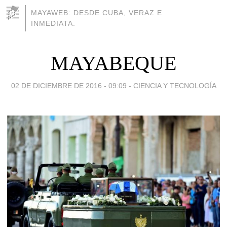
MAYAWEB: DESDE CUBA, VERAZ E
INMEDIATA.
MAYABEQUE
02 DE DICIEMBRE DE 2016 - 09:09
-
CIENCIA Y TECNOLOGÍA