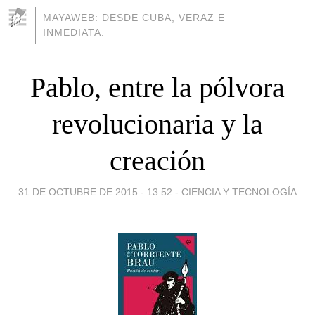
MAYAWEB: DESDE CUBA, VERAZ E
INMEDIATA.
Pablo, entre la pólvora
revolucionaria y la
creación
31 DE OCTUBRE DE 2015 - 13:52
-
CIENCIA Y TECNOLOGÍA