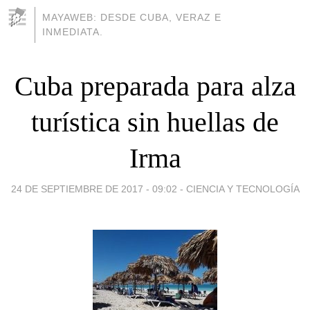
MAYAWEB: DESDE CUBA, VERAZ E
INMEDIATA.
Cuba preparada para alza
turística sin huellas de
Irma
24 DE SEPTIEMBRE DE 2017 - 09:02
-
CIENCIA Y TECNOLOGÍA