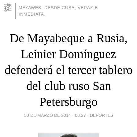
MAYAWEB: DESDE CUBA, VERAZ E
INMEDIATA.
De Mayabeque a Rusia,
Leinier Domínguez
defenderá el tercer tablero
del club ruso San
Petersburgo
30 DE MARZO DE 2014 - 08:27
-
DEPORTES