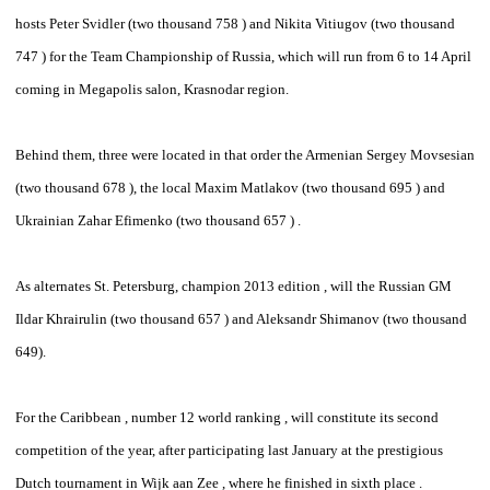
hosts Peter Svidler (two thousand 758 ) and Nikita Vitiugov (two thousand
747 ) for the Team Championship of Russia, which will run from 6 to 14 April
coming in Megapolis salon, Krasnodar region.
Behind them, three were located in that order the Armenian Sergey Movsesian
(two thousand 678 ), the local Maxim Matlakov (two thousand 695 ) and
Ukrainian Zahar Efimenko (two thousand 657 ) .
As alternates St. Petersburg, champion 2013 edition , will the Russian GM
Ildar Khrairulin (two thousand 657 ) and Aleksandr Shimanov (two thousand
649).
For the Caribbean , number 12 world ranking , will constitute its second
competition of the year, after participating last January at the prestigious
Dutch tournament in Wijk aan Zee , where he finished in sixth place .