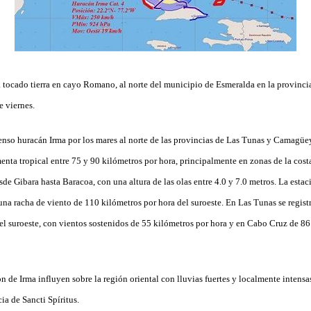
 tocado tierra en cayo Romano, al norte del municipio de Esmeralda en la provinc
e viernes.
enso huracán Irma por los mares al norte de las provincias de Las Tunas y Camagüe
enta tropical entre 75 y 90 kilómetros por hora, principalmente en zonas de la cos
sde Gibara hasta Baracoa, con una altura de las olas entre 4.0 y 7.0 metros. La esta
una racha de viento de 110 kilómetros por hora del suroeste. En Las Tunas se regist
el suroeste, con vientos sostenidos de 55 kilómetros por hora y en Cabo Cruz de 86
 de Irma influyen sobre la región oriental con lluvias fuertes y localmente intensas
ia de Sancti Spíritus.