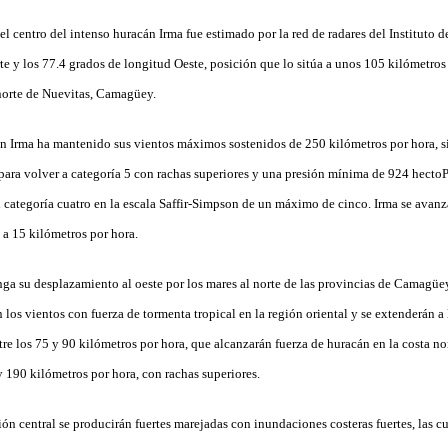
el centro del intenso huracán Irma fue estimado por la red de radares del Instituto 
te y los 77.4 grados de longitud Oeste, posición que lo sitúa a unos 105 kilómetros
norte de Nuevitas, Camagüey.
cán Irma ha mantenido sus vientos máximos sostenidos de 250 kilómetros por hora, 
para volver a categoría 5 con rachas superiores y una presión mínima de 924 hectoP
 categoría cuatro en la escala Saffir-Simpson de un máximo de cinco. Irma se avan
 a 15 kilómetros por hora.
a su desplazamiento al oeste por los mares al norte de las provincias de Camagüey 
n los vientos con fuerza de tormenta tropical en la región oriental y se extenderán a 
tre los 75 y 90 kilómetros por hora, que alcanzarán fuerza de huracán en la costa 
 y 190 kilómetros por hora, con rachas superiores.
gión central se producirán fuertes marejadas con inundaciones costeras fuertes, las 