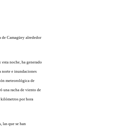
ia de Camagüey alrededor
y esta noche, ha generado
ta norte e inundaciones
ción meteorológica de
ró una racha de viento de
 kilómetros por hora
, las que se han