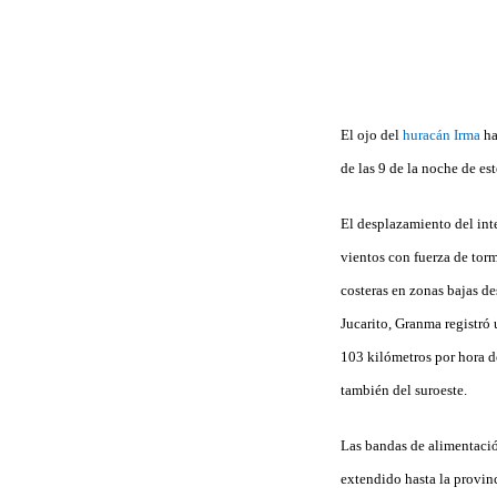
El ojo del
huracán Irma
ha
de las 9 de la noche de est
El desplazamiento del int
vientos con fuerza de torm
costeras en zonas bajas de
Jucarito, Granma registró 
103 kilómetros por hora d
también del suroeste.
Las bandas de alimentación
extendido hasta la provinc