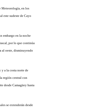
de Meteorología, en los
 al este sudeste de Cayo
sin embargo en la noche
ascal, por lo que continúa
za al oeste, disminuyendo
y a la costa norte de
la región central con
norte desde Camagüey hasta
cuales se extenderán desde