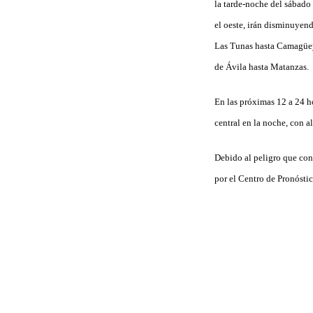
la tarde-noche del sábado
el oeste, irán disminuyend
Las Tunas hasta Camagüey y
de Ávila hasta Matanzas.
En las próximas 12 a 24 ho
central en la noche, con 
Debido al peligro que con
por el Centro de Pronóstic