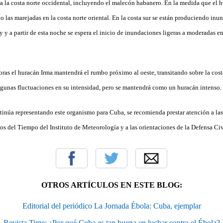
 a la costa norte occidental, incluyendo el malecón habanero. En la medida que el 
o las marejadas en la costa norte oriental. En la costa sur se están produciendo inu
 a partir de esta noche se espera el inicio de inundaciones ligeras a moderadas en 
ras el huracán Irma mantendrá el rumbo próximo al oeste, transitando sobre la cost
algunas fluctuaciones en su intensidad, pero se mantendrá como un huracán intenso.
tinúa representando este organismo para Cuba, se recomienda prestar atención a la
os del Tiempo del Instituto de Meteorología y a las orientaciones de la Defensa Ci
OTROS ARTÍCULOS EN ESTE BLOG:
Editorial del periódico La Jornada Ébola: Cuba, ejemplar
Revista Time: ¿Por qué Cuba es tan buena en luchar contra el Ébola?