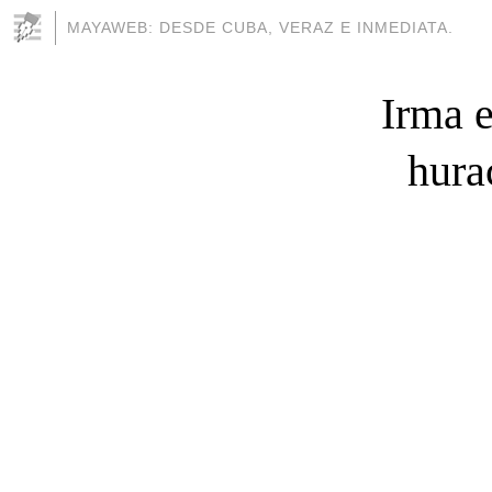
MAYAWEB: DESDE CUBA, VERAZ E INMEDIATA.
Irma e
hura