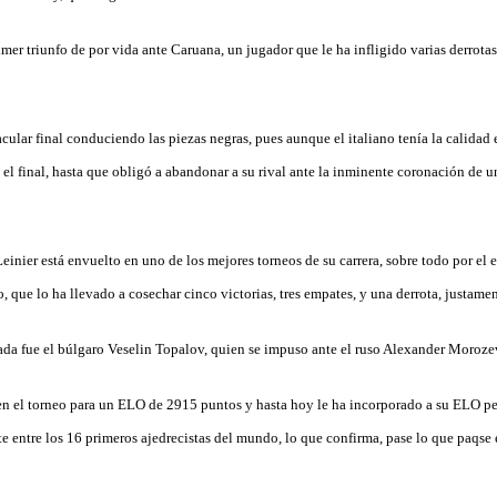
mer triunfo de por vida ante Caruana, un jugador que le ha infligido varias derrota
ular final conduciendo las piezas negras, pues aunque el italiano tenía la calidad e
el final, hasta que obligó a abandonar a su rival ante la inminente coronación de u
inier está envuelto en uno de los mejores torneos de su carrera, sobre todo por el e
, que lo ha llevado a cosechar cinco victorias, tres empates, y una derrota, justam
nada fue el búlgaro Veselin Topalov, quien se impuso ante el ruso Alexander Moroze
en el torneo para un ELO de 2915 puntos y hasta hoy le ha incorporado a su ELO p
entre los 16 primeros ajedrecistas del mundo, lo que confirma, pase lo que paqse 