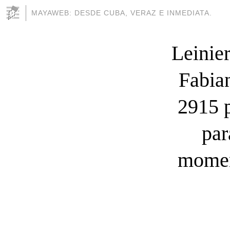
MAYAWEB: DESDE CUBA, VERAZ E INMEDIATA.
Leinie
Fabia
2915 
par
momen