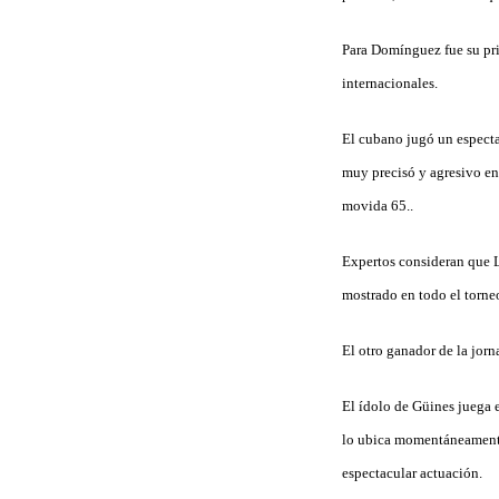
Para Domínguez fue su pri
internacionales.
El cubano jugó un espectac
muy precisó y agresivo en 
movida 65..
Expertos consideran que Le
mostrado en todo el torneo
El otro ganador de la jor
El ídolo de Güines juega 
lo ubica momentáneamente 
espectacular actuación.