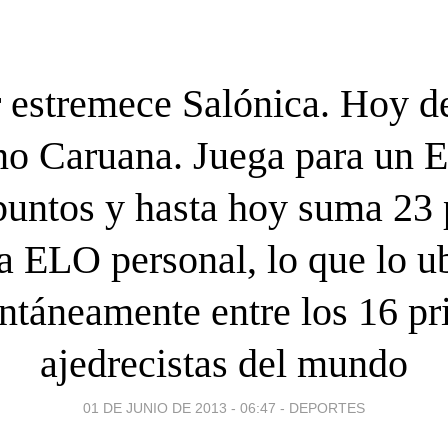
r estremece Salónica. Hoy de
no Caruana. Juega para un 
puntos y hasta hoy suma 23 
a ELO personal, lo que lo u
táneamente entre los 16 pr
ajedrecistas del mundo
01 DE JUNIO DE 2013 - 06:47
-
DEPORTES