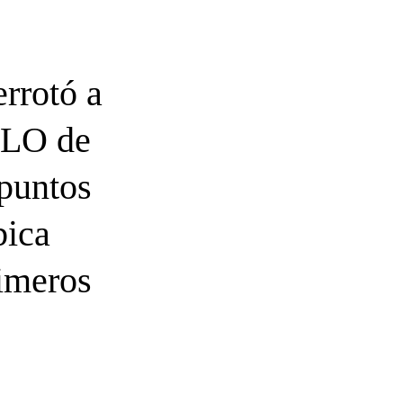
rrotó a
ELO de
puntos
bica
imeros