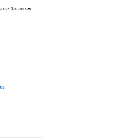
opalov (Leinier con
que