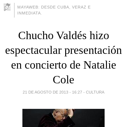
MAYAWEB: DESDE CUBA, VERAZ E
INMEDIATA.
Chucho Valdés hizo
espectacular presentación
en concierto de Natalie
Cole
21 DE AGOSTO DE 2013 - 16:27
-
CULTURA