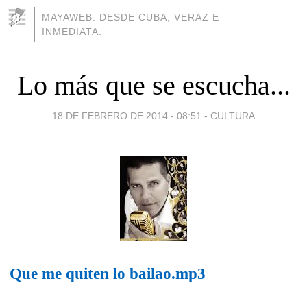
MAYAWEB: DESDE CUBA, VERAZ E
INMEDIATA.
Lo más que se escucha...
18 DE FEBRERO DE 2014 - 08:51
-
CULTURA
Que me quiten lo bailao
.mp3