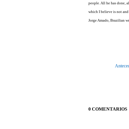
people. All he has done, a
which I believe is not and
Jorge Amado, Brazilian wr
Anteced
0 COMENTARIOS