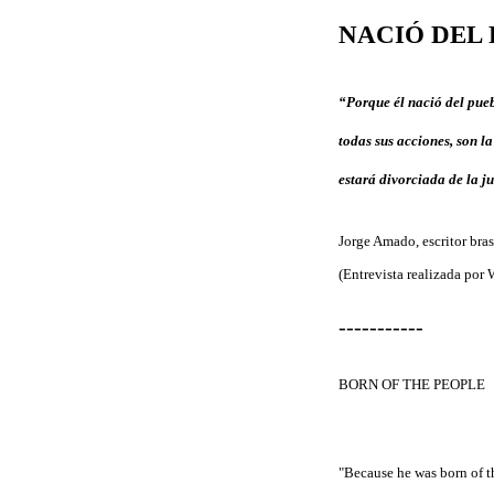
NACIÓ DEL
“Porque él nació del pueb
todas sus acciones, son l
estará divorciada de la j
Jorge Amado, escritor bra
(Entrevista realizada por 
-----------
BORN OF THE PEOPLE
"Because he was born of th