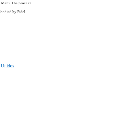
é Martí. The peace in
embodied by Fidel.
s Unidos