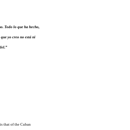
no. Todo lo que ha hecho,
 que yo creo no está ni
del.”
is that of the Cuban